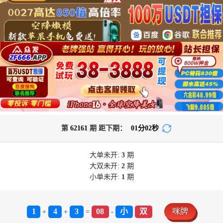
第
62161
期 距下期：
01
分
02
秒
大单
未开:
3
期
大双
未开:
2
期
小单
未开:
1
期
1
4
3
08
小
双
咪牌
+
+
=
-